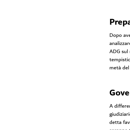
Prepa
Dopo aver
analizzar
ADG sul m
tempistic
metà del
Gove
A differe
giudiziar
detta fav