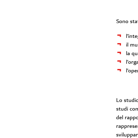
Sono stat
l’int
il mu
la qu
l’org
l’ope
Lo studio
studi com
del rappo
rapprese
sviluppar