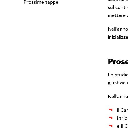
Prossime tappe
sul contr
mettere a
Nell’anno
inizializz
Prose
Lo studio
giustizia
Nell’anno
il Ca
i tri
e il 