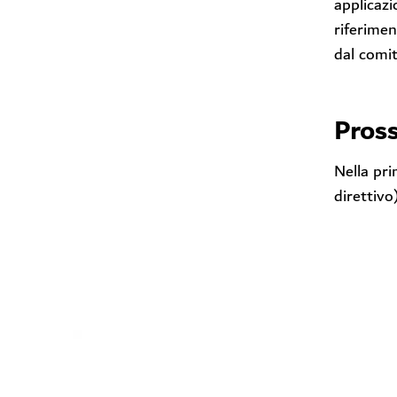
applicazi
riferimen
dal comi
Pros
Nella pri
direttivo