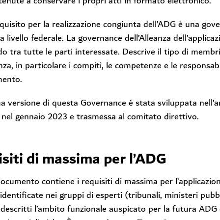
enute a conservare i propri atti in formato elettronico.
uisito per la realizzazione congiunta dell’ADG è una govern
 a livello federale. La governance dell’Alleanza dell’applic
o tra tutte le parti interessate. Descrive il tipo di membri,
anza, in particolare i compiti, le competenze e le responsabi
mento.
a versione di questa Governance è stata sviluppata nell’
 nel gennaio 2023 e trasmessa al comitato direttivo.
siti di massima per l’ADG
cumento contiene i requisiti di massima per l’applicazione
identificate nei gruppi di esperti (tribunali, ministeri pubb
escritti l’ambito funzionale auspicato per la futura ADG e 