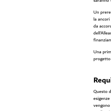
saranno t
Un prereq
la ancori
da accord
dell’Alle
finanzia
Una prim
progetto
Requi
Questo do
esigenze 
vengono d