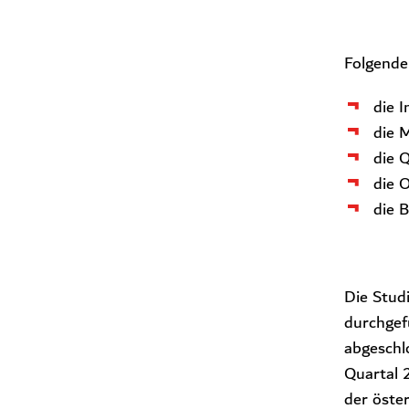
Folgende
die 
die 
die 
die 
die 
Die Stud
durchgef
abgeschl
Quartal 
der öste