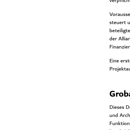
verpflich
Vorausse
steuert 
beteilig
der Alli
Finanzie
Eine ers
Projekta
Grob
Dieses D
und Arch
Funktion