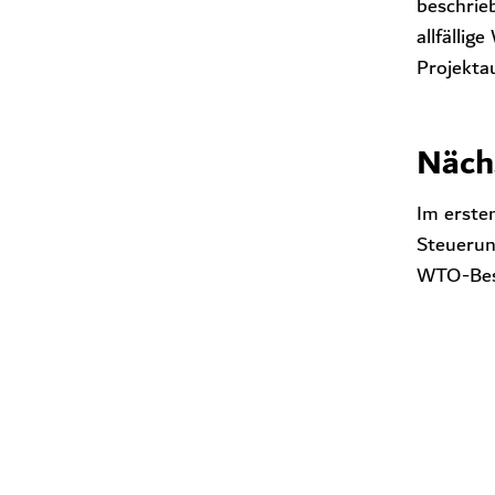
beschrie
allfälli
Projekta
Näch
Im erste
Steuerun
WTO-Bes