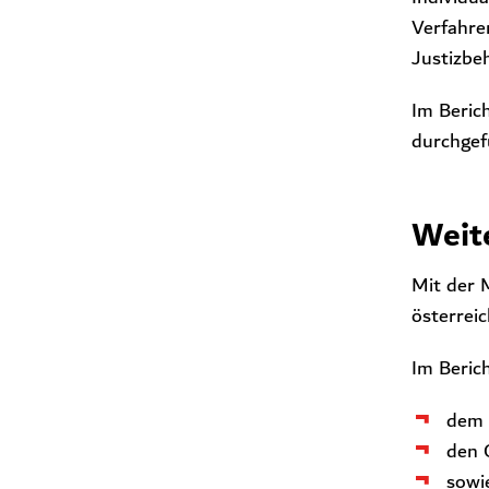
Verfahren
Justizbe
Im Beric
durchgef
Weit
Mit der 
österreic
Im Beric
dem 
den 
sowi