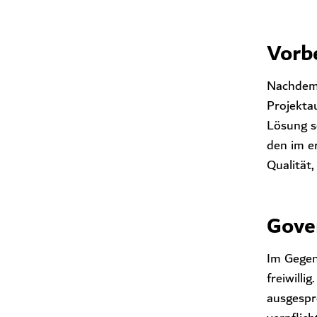
Vorb
Nachdem 
Projekta
Lösung s
den im e
Qualität
Gove
Im Gegen
freiwilli
ausgespro